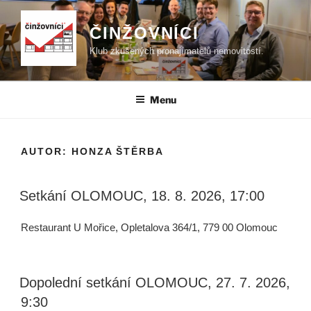
Přejít
k
ČINŽOVNÍCI
obsahu
Klub zkušených pronajímatelů nemovitostí.
webu
Menu
AUTOR:
HONZA ŠTĚRBA
Setkání OLOMOUC, 18. 8. 2026, 17:00
Restaurant U Mořice, Opletalova 364/1, 779 00 Olomouc
Dopolední setkání OLOMOUC, 27. 7. 2026,
9:30