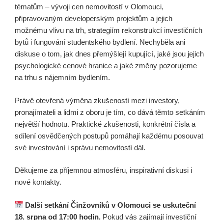
tématům – vývoji cen nemovitostí v Olomouci,
připravovaným developerským projektům a jejich
možnému vlivu na trh, strategiím rekonstrukcí investičních
bytů i fungování studentského bydlení. Nechyběla ani
diskuse o tom, jak dnes přemýšlejí kupující, jaké jsou jejich
psychologické cenové hranice a jaké změny pozorujeme
na trhu s nájemním bydlením.
Právě otevřená výměna zkušeností mezi investory,
pronajímateli a lidmi z oboru je tím, co dává těmto setkáním
největší hodnotu. Praktické zkušenosti, konkrétní čísla a
sdílení osvědčených postupů pomáhají každému posouvat
své investování i správu nemovitostí dál.
Děkujeme za příjemnou atmosféru, inspirativní diskusi i
nové kontakty.
Další setkání Činžovníků v Olomouci se uskuteční
18. srpna od 17:00 hodin.
Pokud vás zajímají investiční