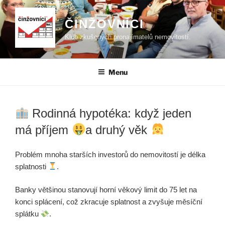
Přejít
k
ČINŽOVNÍCI
obsahu
Klub zkušených pronajímatelů nemovitostí.
webu
Menu
Rodinná hypotéka: když jeden
má příjem
a druhý věk
Problém mnoha starších investorů do nemovitostí je délka
splatnosti
.
Banky většinou stanovují horní věkový limit do 75 let na
konci splácení, což zkracuje splatnost a zvyšuje měsíční
splátku
.