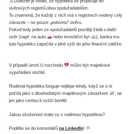
Důležité je vědět, že hypotéka se propisuje do
úvěrových registrů obou spolužadatelům.
To znamená, že každý z nich má v registrech vedený celý
závazek – ne pouze „polovinu“ úvěru.
Pokud tedy jeden ze spolužadatelů později žádá o další
úvěr (např. na auto
nebo investiční byt
), banka mu
tuto hypotéku započítá v plné výši do jeho finanční zátěže.
V případě úmrtí či rozchodu
může být majetkové
vypořádání složité.
Rodinná hypotéka funguje nejlépe tehdy, když se s ní
počítá jako s dlouhodobým majetkovým závazkem
, ne
jen jako cestou k vyšší bonitě.
Jakou zkušenost máte vy s rodinnou hypotékou?
Podělte se do komentářů
na LinkedIn
!