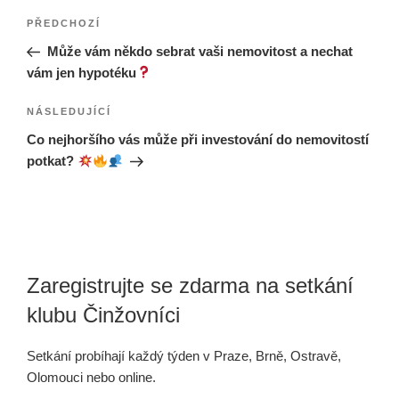
Navigace
Předchozí
PŘEDCHOZÍ
pro
příspěvek
Může vám někdo sebrat vaši nemovitost a nechat
příspěvek
vám jen hypotéku
Následující
NÁSLEDUJÍCÍ
příspěvek
Co nejhoršího vás může při investování do nemovitostí
potkat?
Zaregistrujte se zdarma na setkání
klubu Činžovníci
Setkání probíhají každý týden v Praze, Brně, Ostravě,
Olomouci nebo online.