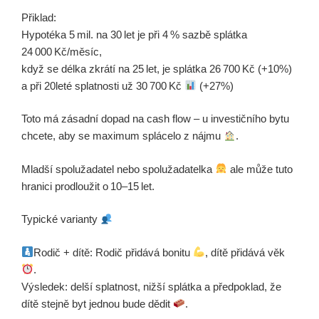
Přiklad:
Hypotéka 5 mil. na 30 let je při 4 % sazbě splátka
24 000 Kč/měsíc,
když se délka zkrátí na 25 let, je splátka 26 700 Kč (+10%)
a při 20leté splatnosti už 30 700 Kč
(+27%)
Toto má zásadní dopad na cash flow – u investičního bytu
chcete, aby se maximum splácelo z nájmu
.
Mladší spolužadatel nebo spolužadatelka
ale může tuto
hranici prodloužit o 10–15 let.
Typické varianty
Rodič + dítě: Rodič přidává bonitu
, dítě přidává věk
.
Výsledek: delší splatnost, nižší splátka a předpoklad, že
dítě stejně byt jednou bude dědit
.