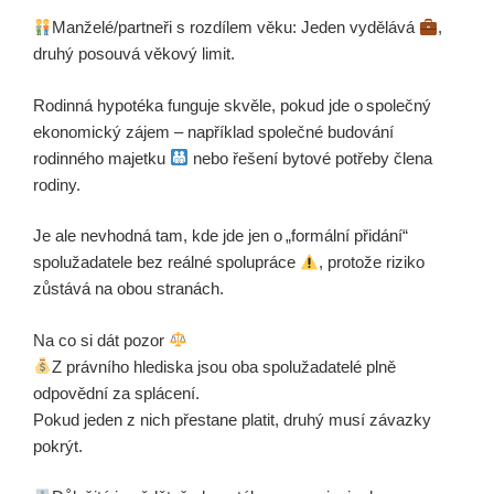
Manželé/partneři s rozdílem věku: Jeden vydělává
,
druhý posouvá věkový limit.
Rodinná hypotéka funguje skvěle, pokud jde o společný
ekonomický zájem – například společné budování
rodinného majetku
nebo řešení bytové potřeby člena
rodiny.
Je ale nevhodná tam, kde jde jen o „formální přidání“
spolužadatele bez reálné spolupráce
, protože riziko
zůstává na obou stranách.
Na co si dát pozor
Z právního hlediska jsou oba spolužadatelé plně
odpovědní za splácení.
Pokud jeden z nich přestane platit, druhý musí závazky
pokrýt.