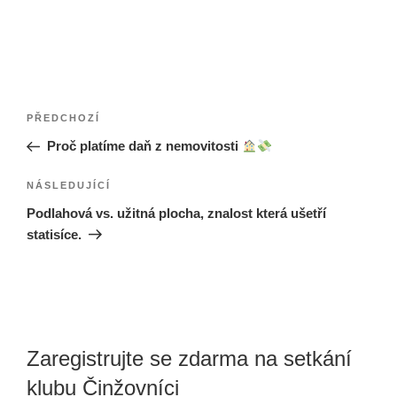
Navigace
Předchozí
PŘEDCHOZÍ
pro
příspěvek
Proč platíme daň z nemovitosti
příspěvek
Následující
NÁSLEDUJÍCÍ
příspěvek
Podlahová vs. užitná plocha, znalost která ušetří
statisíce.
Zaregistrujte se zdarma na setkání
klubu Činžovníci