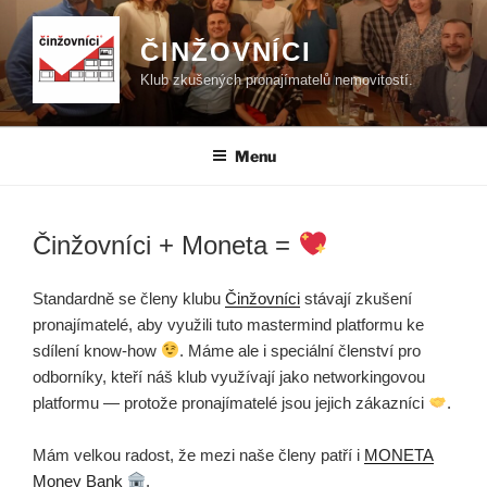
Přejít
k
ČINŽOVNÍCI
obsahu
Klub zkušených pronajímatelů nemovitostí.
webu
Menu
Činžovníci + Moneta =
Standardně se členy klubu
Činžovníci
stávají zkušení
pronajímatelé, aby využili tuto mastermind platformu ke
sdílení know-how
. Máme ale i speciální členství pro
odborníky, kteří náš klub využívají jako networkingovou
platformu — protože pronajímatelé jsou jejich zákazníci
.
Mám velkou radost, že mezi naše členy patří i
MONETA
Money Bank
.