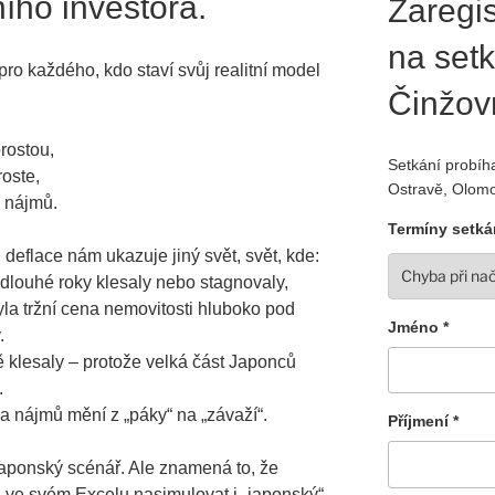
ího investora.
Zaregis
na setk
ro každého, kdo staví svůj realitní model
Činžov
rostou,
Setkání probíha
oste,
Ostravě, Olomo
 nájmů.
Termíny setká
deflace nám ukazuje jiný svět, svět, kde:
dlouhé roky klesaly nebo stagnovaly,
yla tržní cena nemovitosti hluboko pod
Jméno *
​
 klesaly – protože velká část Japonců
​
a nájmů mění z „páky“ na „závaží“.​
Příjmení *
aponský scénář. Ale znamená to, že
ěl ve svém Excelu nasimulovat i „japonský“