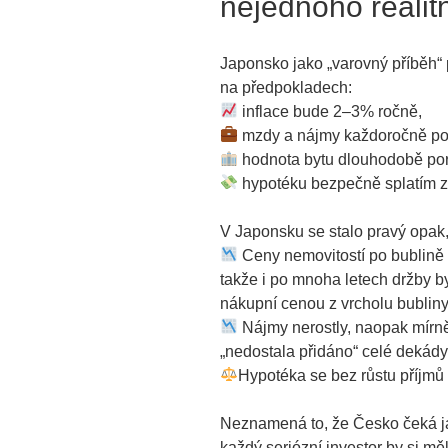
nejednoho realitn
Japonsko jako „varovný příběh“ p
na předpokladech:
inflace bude 2–3% ročně,
mzdy a nájmy každoročně po
hodnota bytu dlouhodobě por
hypotéku bezpečně splatím z
V Japonsku se stalo pravý opak, 
Ceny nemovitostí po bublině 
takže i po mnoha letech držby b
nákupní cenou z vrcholu bubliny.
Nájmy nerostly, naopak mírně
„nedostala přidáno“ celé dekády.
Hypotéka se bez růstu příjmů 
Neznamená to, že Česko čeká j
každý seriózní investor by si m