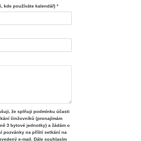
ě, kde používáte kalendář) *
šuji, že splňuji podmínku účasti
tkání činžovníků (pronajímám
ně 3 bytové jednotky) a žádám o
í pozvánky na příští setkání na
uvedený e-mail. Dále souhlasím