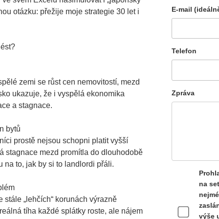
E-mail (ideáln
ou otázku: přežije moje strategie 30 let i
nést?
Telefon
spělé zemi se růst cen nemovitostí, mezd
Zpráva
sko ukazuje, že i vyspělá ekonomika
ace a stagnace.​
n bytů
i prostě nejsou schopni platit vyšší
á stagnace mezd promítla do dlouhodobě
 to, jak by si to landlordi přáli.​
Prohla
na se
blém
nejmé
ve stále „lehčích“ korunách výrazně
zaslán
reálná tíha každé splátky roste, ale nájem
výše 