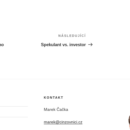
NÁSLEDUJÍCÍ
Následující
příspěvek
no
Spekulant vs. investor
KONTAKT
Marek Čačka
marek@cinzovnici.cz