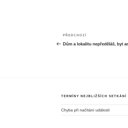
Navigace
Předchozí
PŘEDCHOZÍ
pro
příspěvek
Dům a lokalitu nepředěláš, byt a
příspěvek
TERMÍNY NEJBLIŽŠÍCH SETKÁNÍ
Chyba při načítání událostí