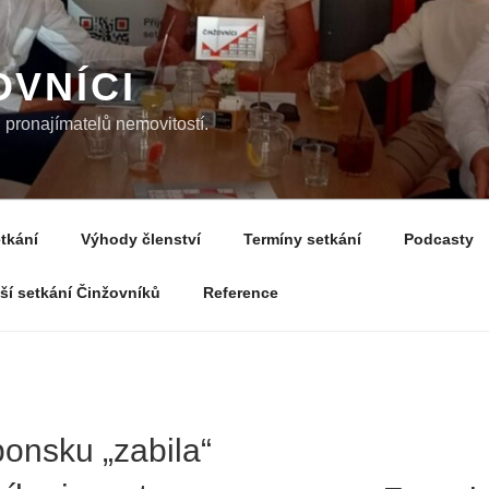
OVNÍCI
pronajímatelů nemovitostí.
tkání
Výhody členství
Termíny setkání
Podcasty
žší setkání Činžovníků
Reference
ponsku „zabila“