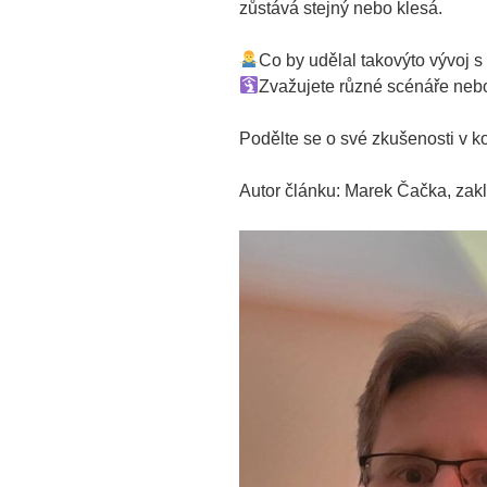
zůstává stejný nebo klesá.​
Co by udělal takovýto vývoj 
Zvažujete různé scénáře nebo 
Podělte se o své zkušenosti v 
Autor článku: Marek Čačka, zakl