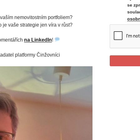
se zp
soula
s vaším nemovitostním portfoliem?
osobn
je vaše strategie jen víra v růst?
komentářích
na LinkedIn
!
adatel platformy Činžovníci