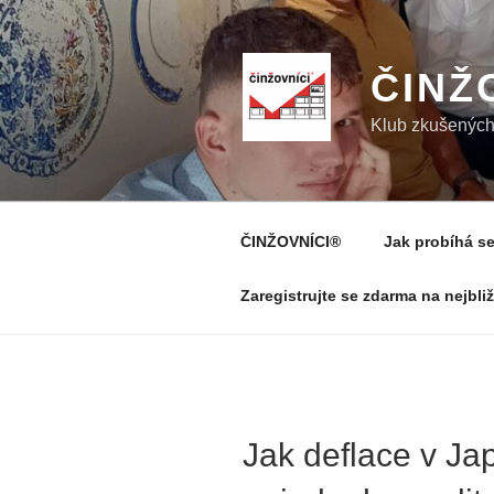
Přejít
k
obsahu
ČINŽ
webu
Klub zkušených 
ČINŽOVNÍCI®
Jak probíhá se
Zaregistrujte se zdarma na nejbli
Jak deflace v Ja