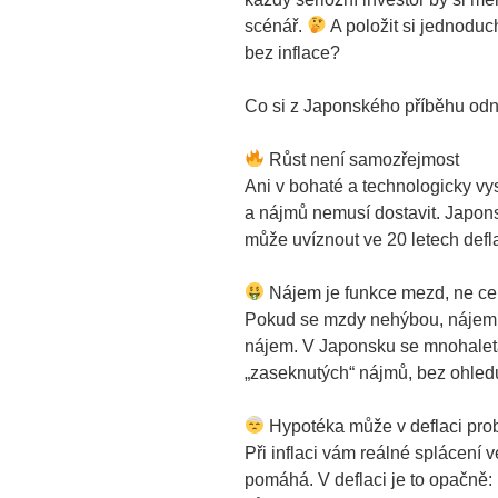
scénář.
A položit si jednoduch
bez inflace?
Co si z Japonského příběhu od
Růst není samozřejmost
Ani v bohaté a technologicky vy
a nájmů nemusí dostavit. Japon
může uvíznout ve 20 letech defl
Nájem je funkce mezd, ne ce
Pokud se mzdy nehýbou, nájemníc
nájem. V Japonsku se mnohalet
„zaseknutých“ nájmů, bez ohledu na
Hypotéka může v deflaci pro
Při inflaci vám reálné splácení 
pomáhá. V deflaci je to opačně: 