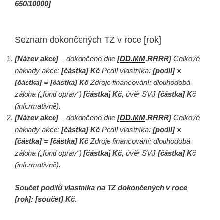
650/10000]
Seznam dokončených TZ v roce [rok]
[Název akce]
– dokončeno dne
[
DD.MM
.RRRR]
Celkové
náklady akce:
[částka] Kč
Podíl vlastníka:
[podíl] ×
[částka] = [částka] Kč
Zdroje financování: dlouhodobá
záloha („fond oprav“)
[částka] Kč
, úvěr SVJ
[částka] Kč
(informativně).
[Název akce]
– dokončeno dne
[
DD.MM
.RRRR]
Celkové
náklady akce:
[částka] Kč
Podíl vlastníka:
[podíl] ×
[částka] = [částka] Kč
Zdroje financování: dlouhodobá
záloha („fond oprav“)
[částka] Kč
, úvěr SVJ
[částka] Kč
(informativně).
Součet podílů vlastníka na TZ dokončených v roce
[rok]: [součet] Kč.