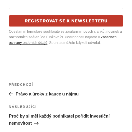
REGISTROVAT SE K NEWSLETTERU
Odesláním formuláře souhlasíte se zasíláním nových článků, novinek a
obchodních sdělení od Činžovníci. Podrobnosti najdete v
Zásadách
ochrany osobních údajů
. Souhlas můžete kdykoli odvolat.
Navigace
Předchozí
PŘEDCHOZÍ
pro
příspěvek
Právo a úroky z kauce u nájmu
příspěvek
Následující
NÁSLEDUJÍCÍ
příspěvek
Proč by si měl každý podnikatel pořídit investiční
nemovitost