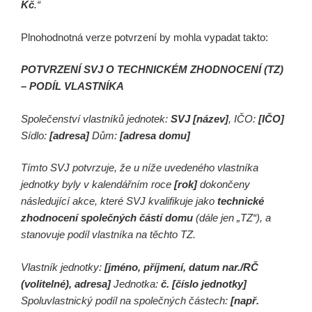
Kč
.“
Plnohodnotná verze potvrzení by mohla vypadat takto:
POTVRZENÍ SVJ O TECHNICKÉM ZHODNOCENÍ (TZ)
– PODÍL VLASTNÍKA
Společenství vlastníků jednotek:
SVJ [název]
, IČO:
[IČO]
Sídlo:
[adresa]
Dům:
[adresa domu]
Tímto SVJ potvrzuje, že u níže uvedeného vlastníka
jednotky byly v kalendářním roce
[rok]
dokončeny
následující akce, které SVJ kvalifikuje jako
technické
zhodnocení společných částí domu
(dále jen „TZ“), a
stanovuje podíl vlastníka na těchto TZ.
Vlastník jednotky:
[jméno, příjmení, datum nar./RČ
(volitelné), adresa]
Jednotka:
č. [číslo jednotky]
Spoluvlastnický podíl na společných částech:
[např.