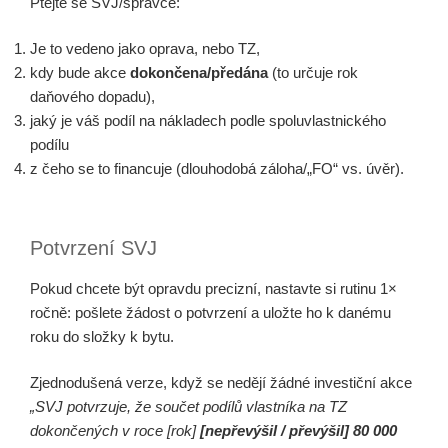
Ptejte se SVJ/správce:
Je to vedeno jako oprava, nebo TZ,
kdy bude akce
dokončena/předána
(to určuje rok
daňového dopadu),
jaký je váš podíl na nákladech podle spoluvlastnického
podílu
z čeho se to financuje (dlouhodobá záloha/„FO“ vs. úvěr).
Potvrzení SVJ
Pokud chcete být opravdu precizní, nastavte si rutinu 1×
ročně: pošlete žádost o potvrzení a uložte ho k danému
roku do složky k bytu.
Zjednodušená verze, když se nedějí žádné investiční akce
„SVJ potvrzuje, že součet podílů vlastníka na TZ
dokončených v roce [rok]
[nepřevýšil / převýšil] 80 000