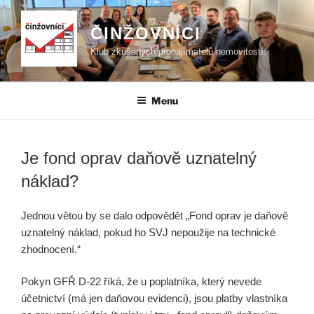
Přejít
k
ČINŽOVNÍCI
obsahu
Klub zkušených pronajímatelů nemovitostí.
webu
Menu
Je fond oprav daňově uznatelný
náklad?
Jednou větou by se dalo odpovědět „Fond oprav je daňově
uznatelný náklad, pokud ho SVJ nepoužije na technické
zhodnocení.“
Pokyn GFŘ D‑22 říká, že u poplatníka, který nevede
účetnictví (má jen daňovou evidenci), jsou platby vlastníka