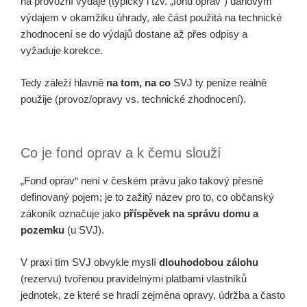
na provozní výdaje (typicky i tzv. „fond oprav“) daňovým
výdajem v okamžiku úhrady, ale část použitá na technické
zhodnocení se do výdajů dostane až přes odpisy a
vyžaduje korekce.
Tedy záleží hlavně
na tom, na co
SVJ ty peníze reálně
použije (provoz/opravy vs. technické zhodnocení).
Co je fond oprav a k čemu slouží
„Fond oprav“ není v českém právu jako takový přesně
definovaný pojem; je to zažitý název pro to, co občanský
zákoník označuje jako
příspěvek na správu domu a
pozemku
(u SVJ).
V praxi tím SVJ obvykle myslí
dlouhodobou zálohu
(rezervu) tvořenou pravidelnými platbami vlastníků
jednotek, ze které se hradí zejména opravy, údržba a často