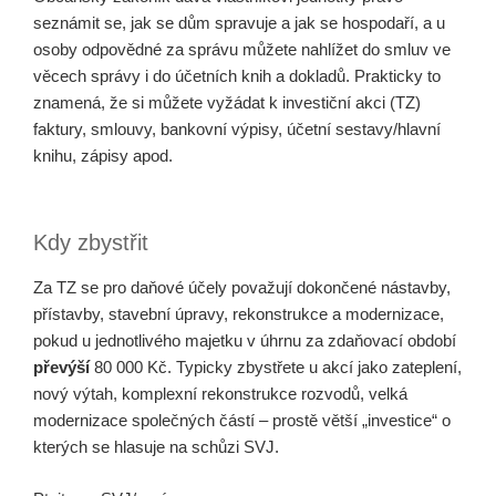
seznámit se, jak se dům spravuje a jak se hospodaří, a u
osoby odpovědné za správu můžete nahlížet do smluv ve
věcech správy i do účetních knih a dokladů. Prakticky to
znamená, že si můžete vyžádat k investiční akci (TZ)
faktury, smlouvy, bankovní výpisy, účetní sestavy/hlavní
knihu, zápisy apod.
Kdy zbystřit
Za TZ se pro daňové účely považují dokončené nástavby,
přístavby, stavební úpravy, rekonstrukce a modernizace,
pokud u jednotlivého majetku v úhrnu za zdaňovací období
převýší
80 000 Kč. Typicky zbystřete u akcí jako zateplení,
nový výtah, komplexní rekonstrukce rozvodů, velká
modernizace společných částí – prostě větší „investice“ o
kterých se hlasuje na schůzi SVJ.