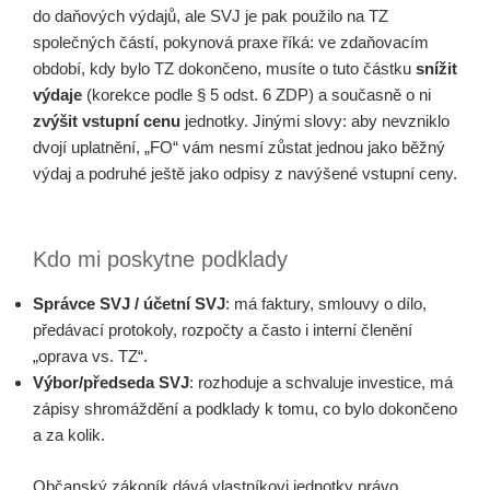
do daňových výdajů, ale SVJ je pak použilo na TZ
společných částí, pokynová praxe říká: ve zdaňovacím
období, kdy bylo TZ dokončeno, musíte o tuto částku
snížit
výdaje
(korekce podle § 5 odst. 6 ZDP) a současně o ni
zvýšit vstupní cenu
jednotky. Jinými slovy: aby nevzniklo
dvojí uplatnění, „FO“ vám nesmí zůstat jednou jako běžný
výdaj a podruhé ještě jako odpisy z navýšené vstupní ceny.
Kdo mi poskytne podklady
Správce SVJ / účetní SVJ
: má faktury, smlouvy o dílo,
předávací protokoly, rozpočty a často i interní členění
„oprava vs. TZ“.
Výbor/předseda SVJ
: rozhoduje a schvaluje investice, má
zápisy shromáždění a podklady k tomu, co bylo dokončeno
a za kolik.
Občanský zákoník dává vlastníkovi jednotky právo