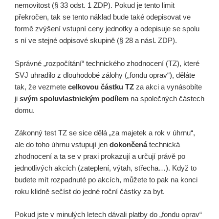
nemovitost (§ 33 odst. 1 ZDP). Pokud je tento limit
překročen, tak se tento náklad bude také odepisovat ve
formě zvýšení vstupní ceny jednotky a odepisuje se spolu
s ní ve stejné odpisové skupině
(§ 28 a násl
.
ZDP).
Správné „rozpočítání“ technického zhodnocení (TZ), které
SVJ uhradilo z dlouhodobé zálohy („fondu oprav“), děláte
tak, že vezmete
celkovou částku TZ
za akci a vynásobíte
ji
svým spoluvlastnickým podílem
na společných částech
domu.
Zákonný test TZ se sice dělá „za majetek a rok v úhrnu“,
ale do toho úhrnu vstupují jen
dokončená
technická
zhodnocení a ta se v praxi prokazují a určují právě po
jednotlivých akcích (zateplení, výtah, střecha…). Když to
budete mít rozpadnuté po akcích, můžete to pak na konci
roku klidně sečíst do jedné roční částky za byt.
Pokud jste v minulých letech dávali platby do „fondu oprav“