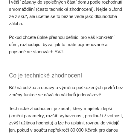
i větší zásahy do společných částí domu podle rozhodnutí
shromáždění (často technické zhodnocení). Nejde o „fond
ze zisku“, ale účetně se to běžně vede jako dlouhodobá
záloha.
Pokud chcete úplně přesnou definici pro váš konkrétní
dům, rozhodující bývá, jak to máte pojmenované a
popsané ve stanovách SVJ.
Co je technické zhodnocení
Běžná údržba a opravy a výměna poškozených prvků bez
změny funkce se dává do nákladů jednorázově.
Technické zhodnocení je zásah, který majetek zlepší
(změní parametry, rozšíří vybavenost, prodlouží životnost,
zvýší užitnou hodnotu) a lze ho uplatnit rovnou do výdajů
jen, pokud v součtu nepřekročí 80 000 Kč/rok pro danou