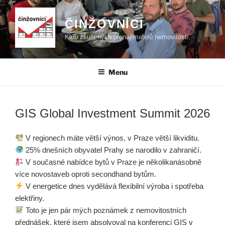
Přejít
k
ČINŽOVNÍCI
obsahu
Klub zkušených pronajímatelů nemovitostí.
webu
Menu
GIS Global Investment Summit 2026
V regionech máte větší výnos, v Praze větší likviditu.
25% dnešních obyvatel Prahy se narodilo v zahraničí.
V současné nabídce bytů v Praze je několikanásobně
více novostaveb oproti secondhand bytům.
V energetice dnes vydělává flexibilní výroba i spotřeba
elektřiny.
Toto je jen pár mých poznámek z nemovitostních
přednášek, které jsem absolvoval na konferenci GIS v