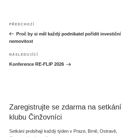
Navigace
Předchozí
PŘEDCHOZÍ
pro
příspěvek
Proč by si měl každý podnikatel pořídit investiční
příspěvek
nemovitost
Následující
NÁSLEDUJÍCÍ
příspěvek
Konference RE-FLIP 2026
Zaregistrujte se zdarma na setkání
klubu Činžovníci
Setkání probíhají každý týden v Praze, Brně, Ostravě,