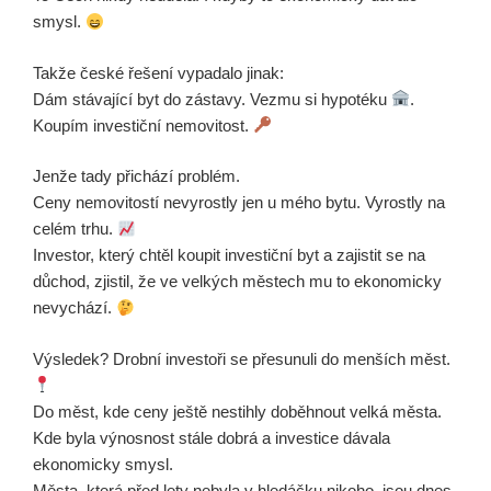
smysl.
Takže české řešení vypadalo jinak:
Dám stávající byt do zástavy. Vezmu si hypotéku
.
Koupím investiční nemovitost.
Jenže tady přichází problém.
Ceny nemovitostí nevyrostly jen u mého bytu. Vyrostly na
celém trhu.
Investor, který chtěl koupit investiční byt a zajistit se na
důchod, zjistil, že ve velkých městech mu to ekonomicky
nevychází.
Výsledek? Drobní investoři se přesunuli do menších měst.
Do měst, kde ceny ještě nestihly doběhnout velká města.
Kde byla výnosnost stále dobrá a investice dávala
ekonomicky smysl.
Města, která před lety nebyla v hledáčku nikoho, jsou dnes