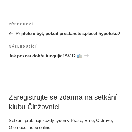
Navigace
Předchozí
PŘEDCHOZÍ
pro
příspěvek
Přijdete o byt, pokud přestanete splácet hypotéku?
příspěvek
Následující
NÁSLEDUJÍCÍ
příspěvek
Jak poznat dobře fungující SVJ?
Zaregistrujte se zdarma na setkání
klubu Činžovníci
Setkání probíhají každý týden v Praze, Brně, Ostravě,
Olomouci nebo online.