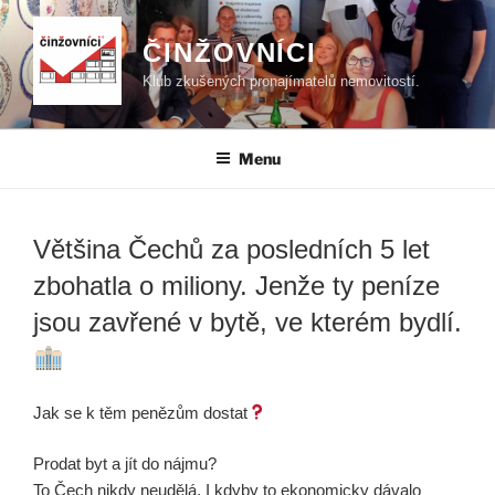
Přejít
k
ČINŽOVNÍCI
obsahu
Klub zkušených pronajímatelů nemovitostí.
webu
Menu
Většina Čechů za posledních 5 let
zbohatla o miliony. Jenže ty peníze
jsou zavřené v bytě, ve kterém bydlí.
Jak se k těm penězům dostat
Prodat byt a jít do nájmu?
To Čech nikdy neudělá. I kdyby to ekonomicky dávalo