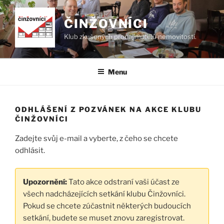
Přejít
k
ČINŽOVNÍCI
obsahu
Klub zkušených pronajímatelů nemovitostí.
webu
Menu
ODHLÁŠENÍ Z POZVÁNEK NA AKCE KLUBU
ČINŽOVNÍCI
Zadejte svůj e-mail a vyberte, z čeho se chcete
odhlásit.
Upozornění:
Tato akce odstraní vaši účast ze
všech nadcházejících setkání klubu Činžovníci.
Pokud se chcete zúčastnit některých budoucích
setkání, budete se muset znovu zaregistrovat.