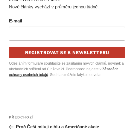
Nové články vychází v průměru jednou týdně.
E-mail
REGISTROVAT SE K NEWSLETTERU
Odesláním formuláře souhlasíte se zasíláním nových článků, novinek a
obchodních sdělení od Činžovníci. Podrobnosti najdete v
Zásadách
ochrany osobních údajů
. Souhlas můžete kdykoli odvolat.
Navigace
Předchozí
PŘEDCHOZÍ
pro
příspěvek
Proč Češi milují cihlu a Američané akcie
příspěvek