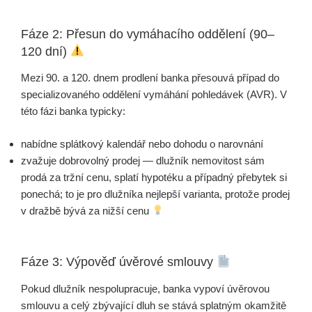
Fáze 2: Přesun do vymáhacího oddělení (90–
120 dní)
Mezi 90. a 120. dnem prodlení banka přesouvá případ do
specializovaného oddělení vymáhání pohledávek (AVR). V
této fázi banka typicky:
nabídne splátkový kalendář nebo dohodu o narovnání
zvažuje dobrovolný prodej — dlužník nemovitost sám
prodá za tržní cenu, splatí hypotéku a případný přebytek si
ponechá; to je pro dlužníka nejlepší varianta, protože prodej
v dražbě bývá za nižší cenu
Fáze 3: Výpověď úvěrové smlouvy
Pokud dlužník nespolupracuje, banka vypoví úvěrovou
smlouvu a celý zbývající dluh se stává splatným okamžitě