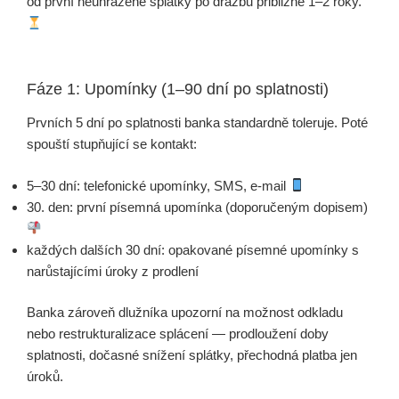
od první neuhrazené splátky po dražbu přibližně 1–2 roky.
Fáze 1: Upomínky (1–90 dní po splatnosti)
Prvních 5 dní po splatnosti banka standardně toleruje. Poté
spouští stupňující se kontakt:
5–30 dní: telefonické upomínky, SMS, e-mail
30. den: první písemná upomínka (doporučeným dopisem)
každých dalších 30 dní: opakované písemné upomínky s
narůstajícími úroky z prodlení
Banka zároveň dlužníka upozorní na možnost odkladu
nebo restrukturalizace splácení — prodloužení doby
splatnosti, dočasné snížení splátky, přechodná platba jen
úroků.