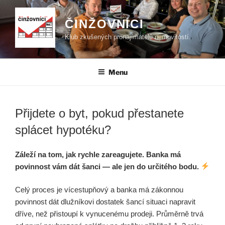
Přejít
k
ČINŽOVNÍCI
obsahu
Klub zkušených pronajímatelů nemovitostí.
webu
Menu
Přijdete o byt, pokud přestanete
splácet hypotéku?
Záleží na tom, jak rychle zareagujete. Banka má
povinnost vám dát šanci — ale jen do určitého bodu.
Celý proces je vícestupňový a banka má zákonnou
povinnost dát dlužníkovi dostatek šancí situaci napravit
dříve, než přistoupí k vynucenému prodeji. Průměrně trvá