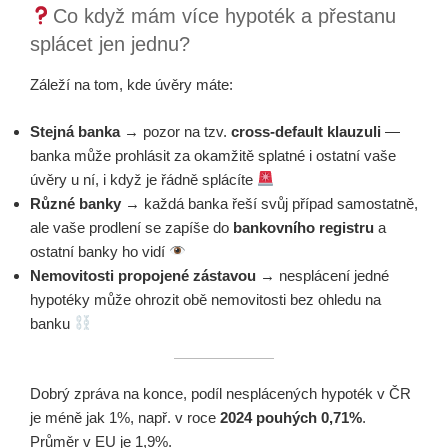
Co když mám více hypoték a přestanu
splácet jen jednu?
Záleží na tom, kde úvěry máte:
Stejná banka
→ pozor na tzv.
cross-default klauzuli
—
banka může prohlásit za okamžitě splatné i ostatní vaše
úvěry u ní, i když je řádně splácíte
Různé banky
→ každá banka řeší svůj případ samostatně,
ale vaše prodlení se zapíše do
bankovního registru
a
ostatní banky ho vidí
Nemovitosti propojené zástavou
→ nesplácení jedné
hypotéky může ohrozit obě nemovitosti bez ohledu na
banku
Dobrý zpráva na konce, podíl nesplácených hypoték v ČR
je méně jak 1%, např. v roce
2024 pouhých 0,71%
.
Průměr v EU je 1,9%.