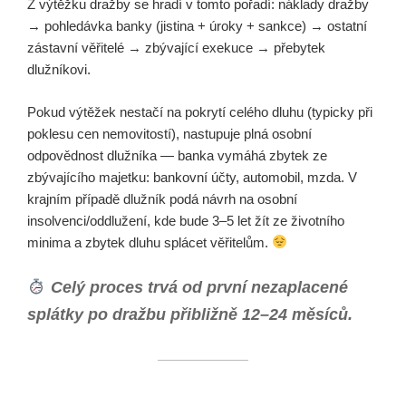
Z výtěžku dražby se hradí v tomto pořadí: náklady dražby
→ pohledávka banky (jistina + úroky + sankce) → ostatní
zástavní věřitelé → zbývající exekuce → přebytek
dlužníkovi.
Pokud výtěžek nestačí na pokrytí celého dluhu (typicky při
poklesu cen nemovitostí), nastupuje plná osobní
odpovědnost dlužníka — banka vymáhá zbytek ze
zbývajícího majetku: bankovní účty, automobil, mzda. V
krajním případě dlužník podá návrh na osobní
insolvenci/oddlužení, kde bude 3–5 let žít ze životního
minima a zbytek dluhu splácet věřitelům.
Celý proces trvá od první nezaplacené
splátky po dražbu přibližně 12–24 měsíců.