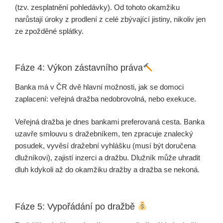
(tzv. zesplatnění pohledávky). Od tohoto okamžiku
narůstají úroky z prodlení z celé zbývající jistiny, nikoliv jen
ze zpožděné splátky.
Fáze 4: Výkon zástavního práva
Banka má v ČR dvě hlavní možnosti, jak se domoci
zaplacení: veřejná dražba nedobrovolná, nebo exekuce.
Veřejná dražba je dnes bankami preferovaná cesta. Banka
uzavře smlouvu s dražebníkem, ten zpracuje znalecký
posudek, vyvěsí dražební vyhlášku (musí být doručena
dlužníkovi), zajistí inzerci a dražbu. Dlužník může uhradit
dluh kdykoli až do okamžiku dražby a dražba se nekoná.
Fáze 5: Vypořádání po dražbě