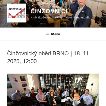
Přejít
k
ČINŽOVNÍCI
obsahu
Klub zkušených pronajímatelů nemovitostí.
webu
Menu
Činžovnický oběd BRNO | 18. 11.
2025, 12:00