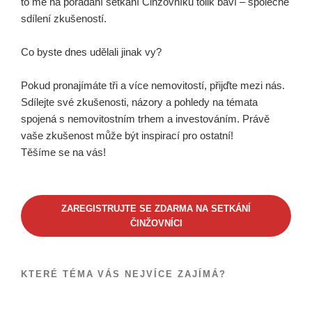
to mě na pořádání setkání Činžovníků tolik baví – společné
sdílení zkušeností.
Co byste dnes udělali jinak vy?
Pokud pronajímáte tři a více nemovitostí, přijďte mezi nás.
Sdílejte své zkušenosti, názory a pohledy na témata
spojená s nemovitostním trhem a investováním. Právě
vaše zkušenost může být inspirací pro ostatní!
Těšíme se na vás!
ZAREGISTRUJTE SE ZDARMA NA SETKÁNÍ
ČINŽOVNÍCI
KTERÉ TÉMA VÁS NEJVÍCE ZAJÍMÁ?