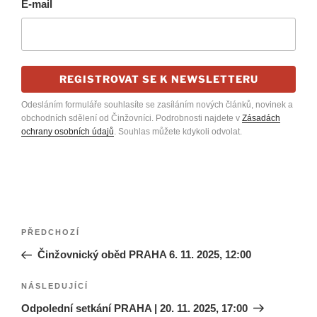
E-mail
REGISTROVAT SE K NEWSLETTERU
Odesláním formuláře souhlasíte se zasíláním nových článků, novinek a
obchodních sdělení od Činžovníci. Podrobnosti najdete v
Zásadách
ochrany osobních údajů
. Souhlas můžete kdykoli odvolat.
Navigace
Předchozí
PŘEDCHOZÍ
pro
příspěvek
Činžovnický oběd PRAHA 6. 11. 2025, 12:00
příspěvek
Následující
NÁSLEDUJÍCÍ
příspěvek
Odpolední setkání PRAHA | 20. 11. 2025, 17:00