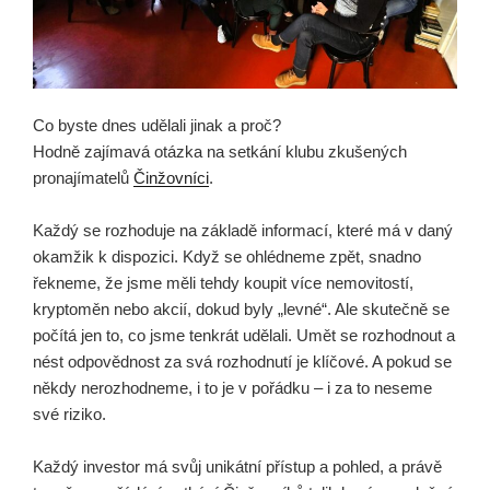
Co byste dnes udělali jinak a proč?
Hodně zajímavá otázka na setkání klubu zkušených
pronajímatelů
Činžovníci
.
Každý se rozhoduje na základě informací, které má v daný
okamžik k dispozici. Když se ohlédneme zpět, snadno
řekneme, že jsme měli tehdy koupit více nemovitostí,
kryptoměn nebo akcií, dokud byly „levné“. Ale skutečně se
počítá jen to, co jsme tenkrát udělali. Umět se rozhodnout a
nést odpovědnost za svá rozhodnutí je klíčové. A pokud se
někdy nerozhodneme, i to je v pořádku – i za to neseme
své riziko.
Každý investor má svůj unikátní přístup a pohled, a právě