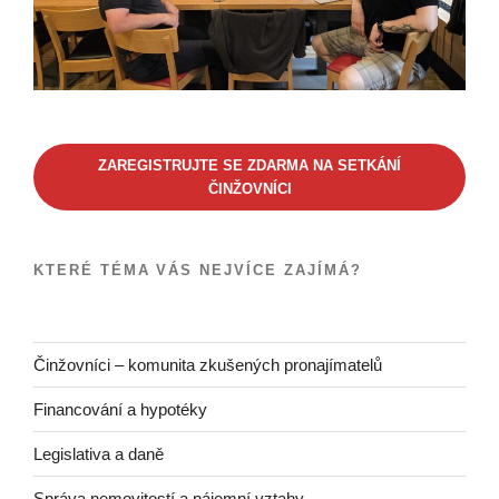
ZAREGISTRUJTE SE ZDARMA NA SETKÁNÍ
ČINŽOVNÍCI
KTERÉ TÉMA VÁS NEJVÍCE ZAJÍMÁ?
Činžovníci – komunita zkušených pronajímatelů
Financování a hypotéky
Legislativa a daně
Správa nemovitostí a nájemní vztahy