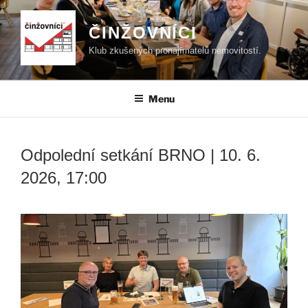
Přejít
k
ČINŽOVNÍCI
obsahu
Klub zkušených pronajímatelů nemovitostí.
webu
Menu
Odpolední setkání BRNO | 10. 6.
2026, 17:00