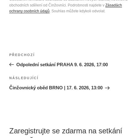
obchodních sdělení od Činžovníci. Podrobnosti najdete v
Zásadách
ochrany osobních údajů
. Souhlas můžete kdykoli odvolat.
Navigace
Předchozí
PŘEDCHOZÍ
pro
příspěvek
Odpolední setkání PRAHA 9. 6. 2026, 17:00
příspěvek
Následující
NÁSLEDUJÍCÍ
příspěvek
Činžovnický oběd BRNO | 17. 6. 2026, 13:00
Zaregistrujte se zdarma na setkání