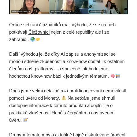
Online setkání činžovníků mají výhodu, že se na nich
potkávají
Činžovníci
nejen z celé republiky ale i ze
zahraničí.
Další výhodou je, že díky AI zápisu a anonymizaci se
mohou sdílené zkušenosti a know-how dostat i k ostatním
členům naší platformy – a společně tak budujeme
hodnotnou know-how bázi k jednotlivým tématům.
Dnes jsme velmi detailně rozebrali financování nemovitostí
pomocí úvěrů od Monety.
Na setkání jsme shrnuli
dostupné informace k tomuto produktu a doplnili je o
praktické zkušenosti členů s čerpáním a nastavením
úvěru.
Druhým tématem bylo aktuálně hojně diskutované úročení