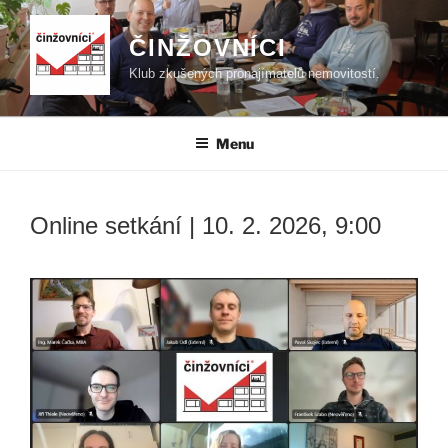
Přejít
k
ČINŽOVNÍCI
obsahu
Klub zkušených pronajímatelů nemovitostí.
webu
Menu
Online setkání | 10. 2. 2026, 9:00