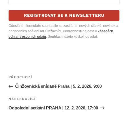
REGISTROVAT SE K NEWSLETTERU
Odesláním formuláře souhlasíte se zasíláním nových článků, novinek a
obchodních sdělení od Činžovníci. Podrobnosti najdete v
Zásadách
ochrany osobních údajů
. Souhlas můžete kdykoli odvolat.
Navigace
Předchozí
PŘEDCHOZÍ
pro
příspěvek
Činžovnická snídaně Praha | 5. 2. 2026, 9:00
příspěvek
Následující
NÁSLEDUJÍCÍ
příspěvek
Odpolední setkání PRAHA | 12. 2. 2026, 17:00