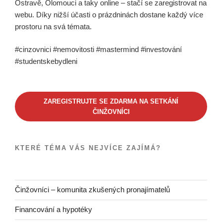
Ostravě, Olomouci a taky online – stačí se zaregistrovat na
webu. Díky nižší účasti o prázdninách dostane každý více
prostoru na svá témata.
#cinzovnici #nemovitosti #mastermind #investování
#studentskebydleni
ZAREGISTRUJTE SE ZDARMA NA SETKÁNÍ
ČINŽOVNÍCI
KTERÉ TÉMA VÁS NEJVÍCE ZAJÍMÁ?
Činžovníci – komunita zkušených pronajímatelů
Financování a hypotéky