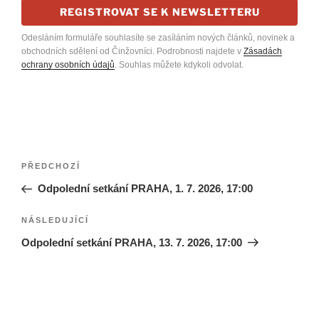
REGISTROVAT SE K NEWSLETTERU
Odesláním formuláře souhlasíte se zasíláním nových článků, novinek a
obchodních sdělení od Činžovníci. Podrobnosti najdete v
Zásadách
ochrany osobních údajů
. Souhlas můžete kdykoli odvolat.
Navigace
Předchozí
PŘEDCHOZÍ
pro
příspěvek
Odpolední setkání PRAHA, 1. 7. 2026, 17:00
příspěvek
Následující
NÁSLEDUJÍCÍ
příspěvek
Odpolední setkání PRAHA, 13. 7. 2026, 17:00