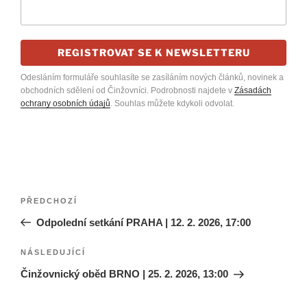
REGISTROVAT SE K NEWSLETTERU
Odesláním formuláře souhlasíte se zasíláním nových článků, novinek a
obchodních sdělení od Činžovníci. Podrobnosti najdete v
Zásadách
ochrany osobních údajů
. Souhlas můžete kdykoli odvolat.
Navigace
Předchozí
PŘEDCHOZÍ
pro
příspěvek
Odpolední setkání PRAHA | 12. 2. 2026, 17:00
příspěvek
Následující
NÁSLEDUJÍCÍ
příspěvek
Činžovnický oběd BRNO | 25. 2. 2026, 13:00