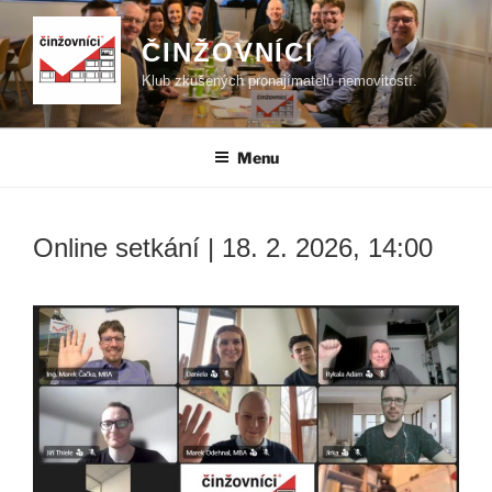
Přejít
k
ČINŽOVNÍCI
obsahu
Klub zkušených pronajímatelů nemovitostí.
webu
Menu
Online setkání | 18. 2. 2026, 14:00