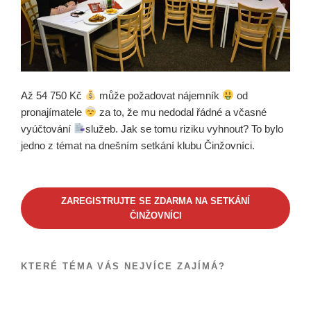
Až 54 750 Kč
může požadovat nájemník
od
pronajímatele
za to, že mu nedodal řádné a včasné
vyúčtování
služeb. Jak se tomu riziku vyhnout? To bylo
jedno z témat na dnešním setkání klubu Činžovníci.
ZAREGISTRUJTE SE ZDARMA NA SETKÁNÍ
ČINŽOVNÍCI
KTERÉ TÉMA VÁS NEJVÍCE ZAJÍMÁ?