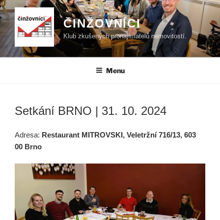
Přejít
k
ČINŽOVNÍCI
obsahu
Klub zkušených pronajímatelů nemovitostí.
webu
Menu
Setkání BRNO | 31. 10. 2024
Adresa:
Restaurant MITROVSKI, Veletržní 716/13, 603
00 Brno