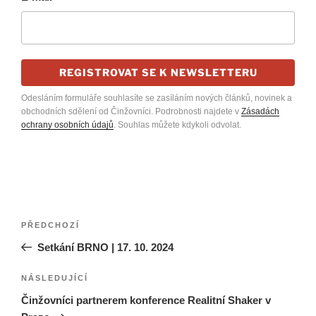
REGISTROVAT SE K NEWSLETTERU
Odesláním formuláře souhlasíte se zasíláním nových článků, novinek a
obchodních sdělení od Činžovníci. Podrobnosti najdete v
Zásadách
ochrany osobních údajů
. Souhlas můžete kdykoli odvolat.
Navigace
Předchozí
PŘEDCHOZÍ
pro
příspěvek
Setkání BRNO | 17. 10. 2024
příspěvek
Následující
NÁSLEDUJÍCÍ
příspěvek
Činžovníci partnerem konference Realitní Shaker v