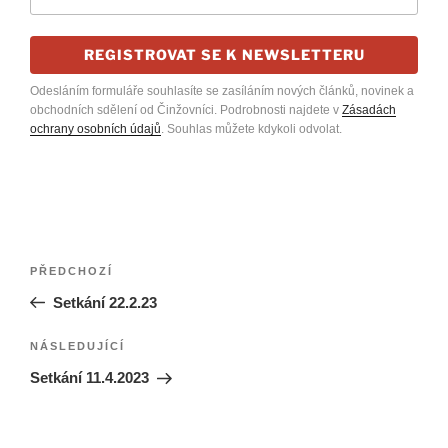
REGISTROVAT SE K NEWSLETTERU
Odesláním formuláře souhlasíte se zasíláním nových článků, novinek a
obchodních sdělení od Činžovníci. Podrobnosti najdete v
Zásadách
ochrany osobních údajů
. Souhlas můžete kdykoli odvolat.
Navigace
Předchozí
PŘEDCHOZÍ
pro
příspěvek
Setkání 22.2.23
příspěvek
Následující
NÁSLEDUJÍCÍ
příspěvek
Setkání 11.4.2023