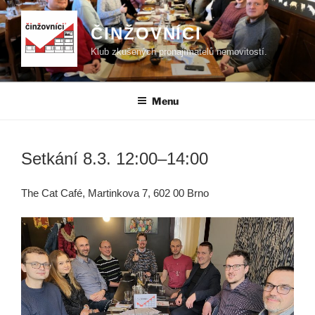
Přejít
k
ČINŽOVNÍCI
obsahu
Klub zkušených pronajímatelů nemovitostí.
webu
Menu
Setkání 8.3. 12:00–14:00
The Cat Café, Martinkova 7, 602 00 Brno