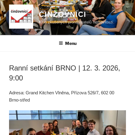
Přejít
k
ČINŽOVNÍCI
obsahu
Klub zkušených pronajímatelů nemovitostí.
webu
Menu
Ranní setkání BRNO | 12. 3. 2026,
9:00
Adresa: Grand Kitchen Vlněna, Přízova 526/7, 602 00
Brno-střed