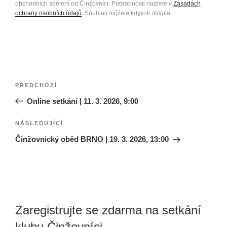
obchodních sdělení od Činžovníci. Podrobnosti najdete v
Zásadách
ochrany osobních údajů
. Souhlas můžete kdykoli odvolat.
Navigace
Předchozí
PŘEDCHOZÍ
pro
příspěvek
Online setkání | 11. 3. 2026, 9:00
příspěvek
Následující
NÁSLEDUJÍCÍ
příspěvek
Činžovnický oběd BRNO | 19. 3. 2026, 13:00
Zaregistrujte se zdarma na setkání
klubu Činžovníci