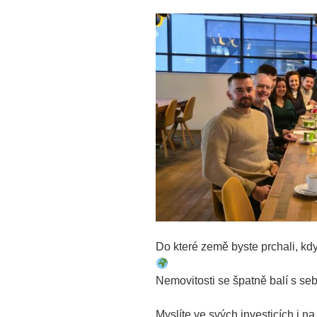
Do které země byste prchali, kd
Nemovitosti se špatně balí s se
Myslíte ve svých investicích i n