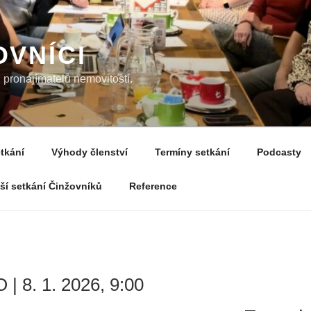
OVNÍCI
pronajímatelů nemovitostí.
tkání
Výhody členství
Termíny setkání
Podcasty
žší setkání Činžovníků
Reference
| 8. 1. 2026, 9:00