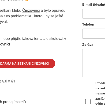
E-mail (ideáln
setkání klubu
Činžovníci
a bylo opravdu
na tuto problematiku, kterou by se ještě
ýval.
Telefon
 nebo přijďte taková témata diskutovat v
ovníci
Zpráva
DARMA NA SETKÁNÍ ČINŽOVNÍCI
ZAJÍMÁ?
Prohla
na se
nejmé
zaslán
h pronajímatelů
výše 