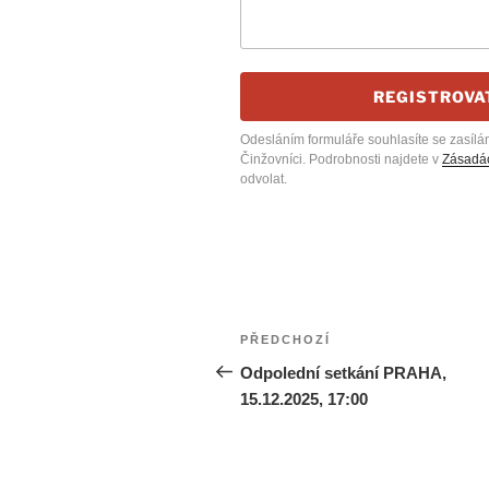
REGISTROVA
Odesláním formuláře souhlasíte se zasílá
Činžovníci. Podrobnosti najdete v
Zásadác
odvolat.
Navigace
Předchozí
PŘEDCHOZÍ
pro
příspěvek
Odpolední setkání PRAHA,
15.12.2025, 17:00
příspěvek