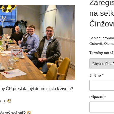
Zaregis
na setk
Činžov
Setkání probíha
Ostravě, Olomo
Termíny setká
Jméno *
yby ČR přestala být dobré místo k životu?
Příjmení *
bou.
a černý scénář?