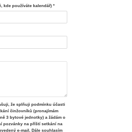
ě, kde používáte kalendář) *
šuji, že splňuji podmínku účasti
tkání činžovníků (pronajímám
ně 3 bytové jednotky) a žádám o
í pozvánky na příští setkání na
uvedený e-mail. Dále souhlasím