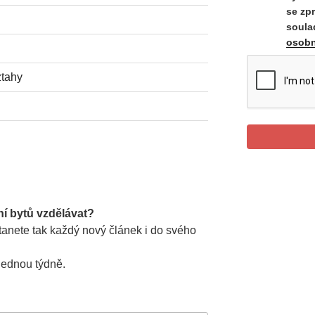
se zp
soula
osobn
ztahy
ní bytů vzdělávat?
anete tak každý nový článek i do svého
jednou týdně.