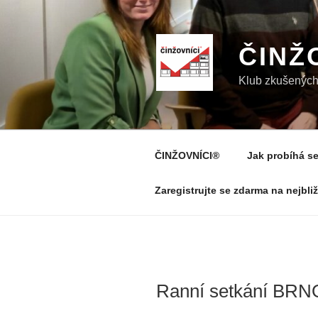
Přejít
k
obsahu
ČINŽ
webu
Klub zkušených 
ČINŽOVNÍCI®
Jak probíhá se
Zaregistrujte se zdarma na nejbli
Ranní setkání BRNO 