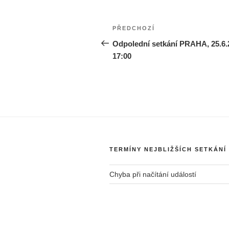
Navigace
Předchozí
PŘEDCHOZÍ
pro
příspěvek
Odpolední setkání PRAHA, 25.6.
17:00
příspěvek
TERMÍNY NEJBLIŽŠÍCH SETKÁNÍ
Chyba při načítání událostí