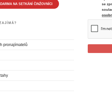
DARMA NA SETKÁNÍ ČINŽOVNÍCI
se zp
soula
osobn
ZAJÍMÁ?
h pronajímatelů
ztahy