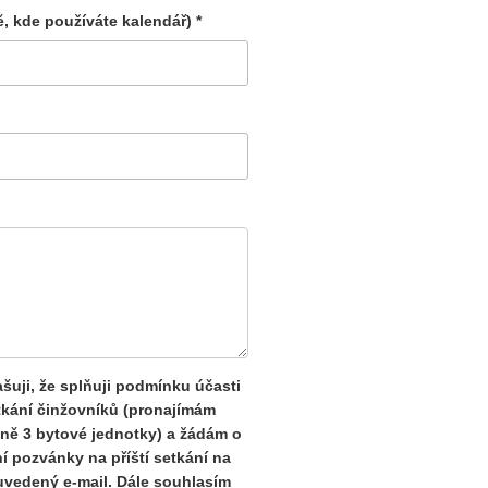
ě, kde používáte kalendář) *
šuji, že splňuji podmínku účasti
tkání činžovníků (pronajímám
ně 3 bytové jednotky) a žádám o
í pozvánky na příští setkání na
uvedený e-mail. Dále souhlasím