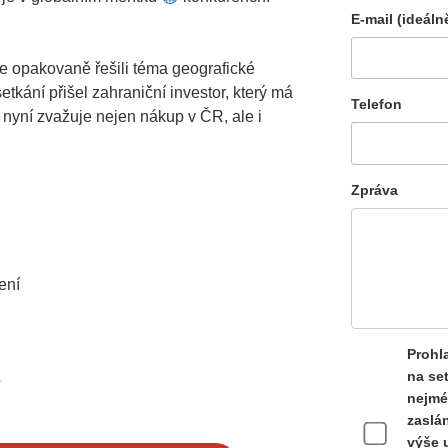
E-mail (ideáln
e opakovaně řešili téma geografické
setkání přišel zahraniční investor, který má
Telefon
 nyní zvažuje nejen nákup v ČR, ale i
Zpráva
ení
Prohla
na se
o
nejmé
zaslán
výše 