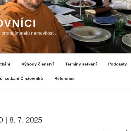
OVNÍCI
pronajímatelů nemovitostí.
tkání
Výhody členství
Termíny setkání
Podcasty
žší setkání Činžovníků
Reference
| 8. 7. 2025