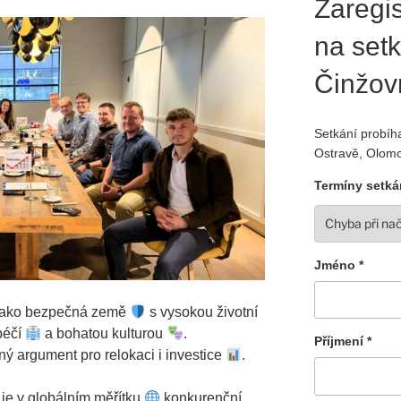
Zaregis
na setk
Činžov
Setkání probíha
Ostravě, Olomo
Termíny setká
Jméno *
 jako bezpečná země
s vysokou životní
péčí
a bohatou kulturou
.
Příjmení *
ný argument pro relokaci i investice
.
je v globálním měřítku
konkurenční