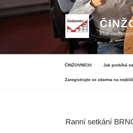
Přejít
k
obsahu
ČINŽ
webu
Klub zkušených 
ČINŽOVNÍCI®
Jak probíhá se
Zaregistrujte se zdarma na nejbli
Ranní setkání BRNO 