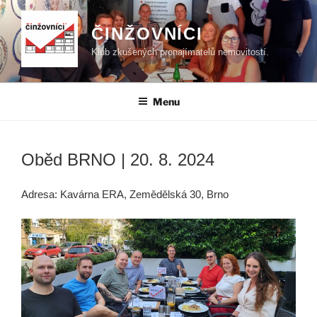
Přejít
k
ČINŽOVNÍCI
obsahu
Klub zkušených pronajímatelů nemovitostí.
webu
Menu
Oběd BRNO | 20. 8. 2024
Adresa: Kavárna ERA, Zemědělská 30, Brno