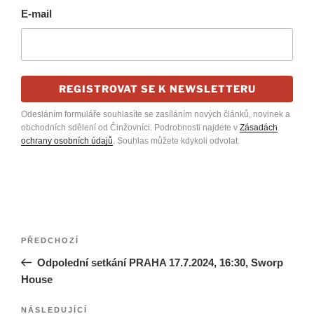
E-mail
REGISTROVAT SE K NEWSLETTERU
Odesláním formuláře souhlasíte se zasíláním nových článků, novinek a
obchodních sdělení od Činžovníci. Podrobnosti najdete v
Zásadách
ochrany osobních údajů
. Souhlas můžete kdykoli odvolat.
Navigace
Předchozí
PŘEDCHOZÍ
pro
příspěvek
Odpolední setkání PRAHA 17.7.2024, 16:30, Sworp
příspěvek
House
Následující
NÁSLEDUJÍCÍ